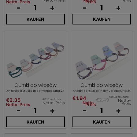
Netto-Preis
Preis
Netto-Preis
Preis
-
+
-
+
KAUFEN
KAUFEN
Gumki do włosów
Gumki do włosów
Anzahl der Stücke in der Verpackung: 24
Anzahl der Stücke in der Verpackung: 24
€1.94
€0.08 ro Stück
€2.35
€2.49
€0.10 ro Stück
Netto-
Netto-
Netto-Preis
Preis
Netto-Preis
Preis
-
+
-
+
KAUFEN
KAUFEN