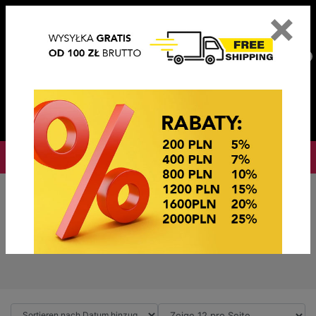
×
PL
EN
DE
CZ
PLN
EUR
USD
0
OKAZJE CENOWE
PROMOTIONSL