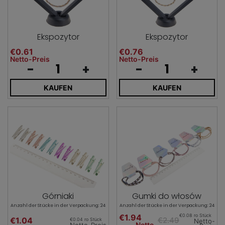
Ekspozytor
Ekspozytor
€0.61
€0.76
Netto-Preis
Netto-Preis
-
+
-
+
KAUFEN
KAUFEN
Górniaki
Gumki do włosów
Anzahl der Stücke in der Verpackung: 24
Anzahl der Stücke in der Verpackung: 24
€1.94
€0.08 ro Stück
€1.04
€2.49
€0.04 ro Stück
Netto-
Netto-