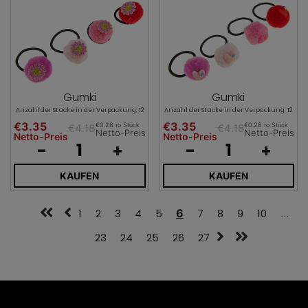
Gumki
Gumki
Anzahl der Stücke in der Verpackung: 12
Anzahl der Stücke in der Verpackung: 12
€3.35
€3.35
€0.28 ro Stück
€0.28 ro Stück
€4.18
€4.18
Netto-Preis
Netto-Preis
Netto-Preis
Netto-Preis
-
+
-
+
KAUFEN
KAUFEN
1
2
3
4
5
6
7
8
9
10
...
23
24
25
26
27