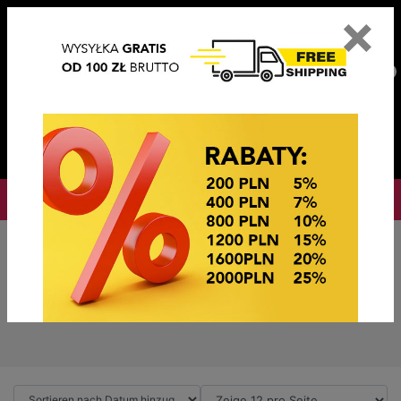
×
PL
EN
DE
CZ
PLN
EUR
USD
0
OKAZJE CENOWE
PROMOTIONSL