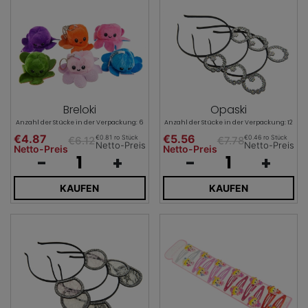
Breloki
Opaski
Anzahl der Stücke in der Verpackung: 6
Anzahl der Stücke in der Verpackung: 12
€4.87
€5.56
€0.81 ro Stück
€0.46 ro Stück
€6.12
€7.78
Netto-Preis
Netto-Preis
Netto-Preis
Netto-Preis
-
+
-
+
KAUFEN
KAUFEN