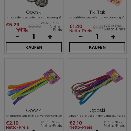
Opaski
Tik-Tak
Anzahl der Stücke in der Verpackung: 12
Anzahl der Stücke in der Verpackung: 12
€5.29
€0.44 ro Stück
€6.96
€1.40
€0.12 ro Stück
€1.81
Netto-
Netto-
Netto-Preis
Preis
Preis
Netto-Preis
-
+
-
+
KAUFEN
KAUFEN
Opaski
Opaski
Anzahl der Stücke in der Verpackung: 36
Anzahl der Stücke in der Verpackung: 36
€2.10
€2.10
€0.06 ro Stück
€0.06 ro Stück
Netto-Preis
Netto-Preis
Netto-Preis
Netto-Preis