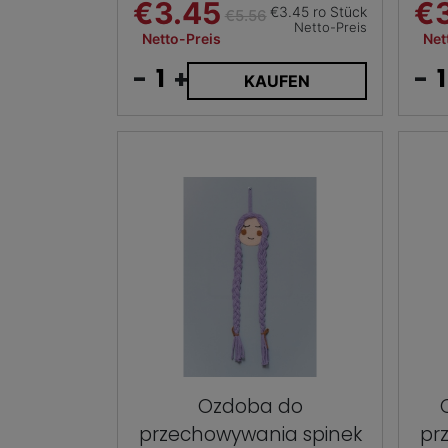
€3.45
€
€3.45 ro Stück
€5.56
Netto-Preis
Netto-Preis
Net
-
+
-
KAUFEN
Ozdoba do
przechowywania spinek
pr