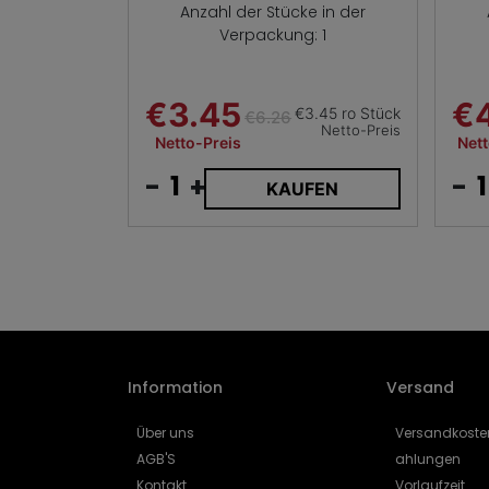
Anzahl der Stücke in der
Verpackung: 1
€3.45
€4
€3.45 ro Stück
€6.26
Netto-Preis
Netto-Preis
Nett
-
+
-
KAUFEN
Information
Versand
Über uns
Versandkoste
AGB'S
ahlungen
Kontakt
Vorlaufzeit