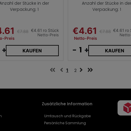
Anzahl der Stücke in der
Anzahl der Stücke in de
Verpackung: 1
Verpackung: 1
.61
€4.61
€4.61 ro Stück
€4.61 ro 
€7.88
€7.88
Netto-Preis
Netto
o-Preis
Netto-Preis
+
-
+
KAUFEN
KAUFEN
1
2
Zusätzliche Information
n
Umtausch und Rückgabe
Persönliche Sammlung