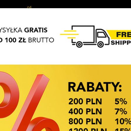
Biżuteria
Haar-
APASZKI
BRELOKI
Haarschmuck
dziecięca
Acces
OKAZJE CENOWE
ORY