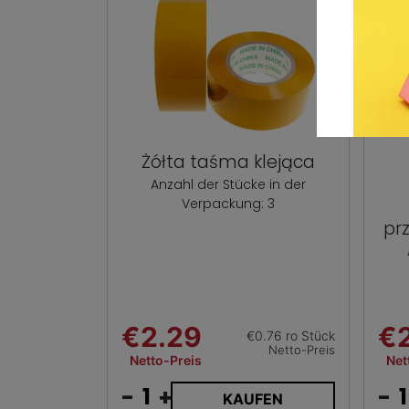
Żółta taśma klejąca
Anzahl der Stücke in der
Verpackung: 3
pr
€2.29
€
€0.76 ro Stück
Netto-Preis
Netto-Preis
Net
-
+
-
KAUFEN