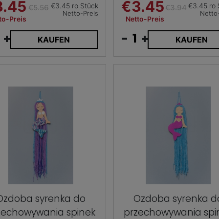
3.45
€3.45
€3.45 ro Stück
€3.45 ro 
€5.56
€3.94
Netto-Preis
Netto
to-Preis
Netto-Preis
+
-
+
KAUFEN
KAUFEN
Ozdoba syrenka do
Ozdoba syrenka d
zechowywania spinek
przechowywania spi