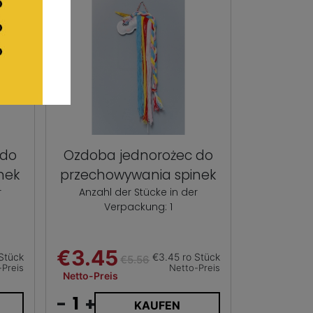
 do
Ozdoba jednorożec do
nek
przechowywania spinek
r
Anzahl der Stücke in der
Verpackung: 1
€3.45
Stück
€3.45 ro Stück
€5.56
-Preis
Netto-Preis
Netto-Preis
-
+
KAUFEN