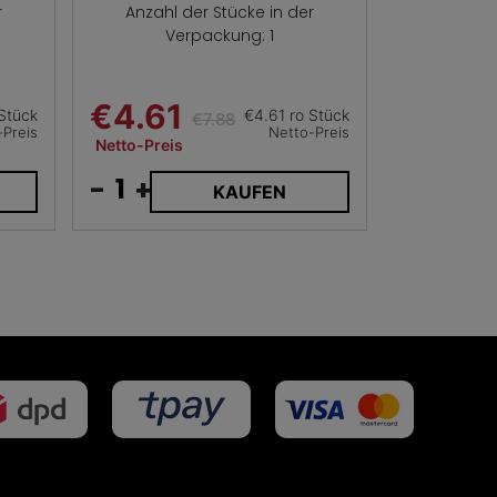
r
Anzahl der Stücke in der
Verpackung: 1
€4.61
Stück
€4.61 ro Stück
€7.88
-Preis
Netto-Preis
Netto-Preis
-
+
KAUFEN