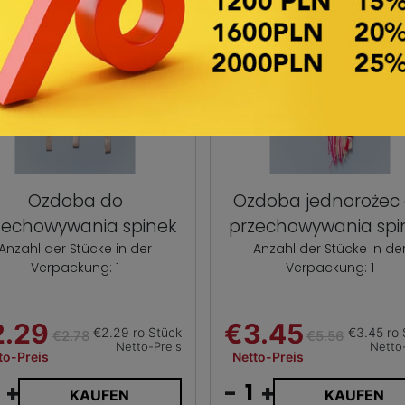
Ozdoba do
Ozdoba jednorożec
zechowywania spinek
przechowywania spi
Anzahl der Stücke in der
Anzahl der Stücke in de
Verpackung: 1
Verpackung: 1
2.29
€3.45
€2.29 ro Stück
€3.45 ro 
€2.78
€5.56
Netto-Preis
Netto
to-Preis
Netto-Preis
+
-
+
KAUFEN
KAUFEN