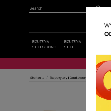
BIŻUTERIA
BIŻUTERIA
Bijouterie
STEEL/XUPING
STEEL
Startseite
Ekspozytory i Opakowania
EKSPOZYT