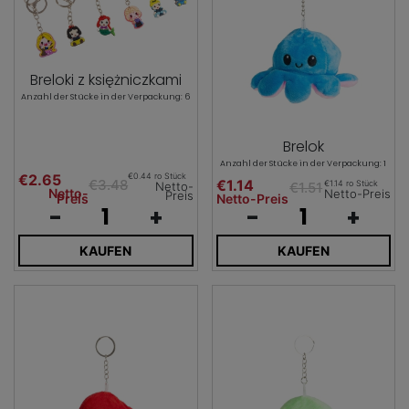
Breloki z księżniczkami
Anzahl der Stücke in der Verpackung: 6
Brelok
Anzahl der Stücke in der Verpackung: 1
€2.65
€0.44 ro Stück
€3.48
€1.14
€1.14 ro Stück
€1.51
Netto-
Netto-
Netto-Preis
Preis
Preis
Netto-Preis
-
+
-
+
KAUFEN
KAUFEN