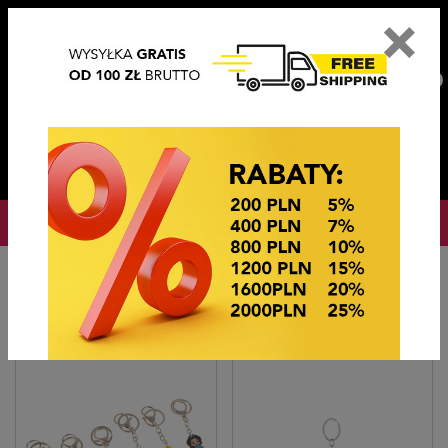
×
PL
EN
DE
CZ
PLN
EUR
USD
0
OKAZJE CENOWE
Startseite
OKAZJE CENOWE
BRELOKI