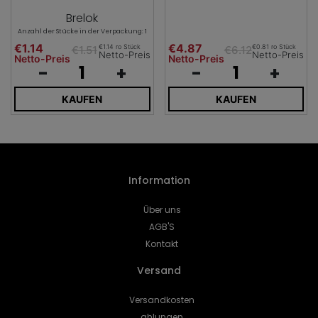
Brelok
Anzahl der Stücke in der Verpackung: 1
€1.14
€4.87
€1.14 ro Stück
€0.81 ro Stück
€1.51
€6.12
Netto-Preis
Netto-Preis
Netto-Preis
Netto-Preis
-
+
-
+
KAUFEN
KAUFEN
Information
Über uns
AGB'S
Kontakt
Versand
Versandkosten
ahlungen