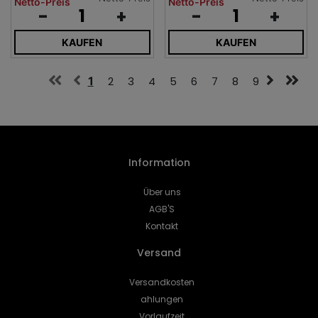
Netto-Preis
Netto-Preis
-
+
-
+
KAUFEN
KAUFEN
1
2
3
4
5
6
7
8
9
Information
Über uns
AGB'S
Kontakt
Versand
Versandkosten
ahlungen
Vorlaufzeit