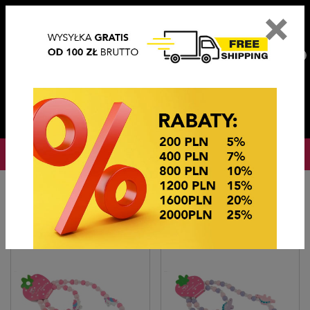
×
PL
EN
DE
CZ
PLN
EUR
USD
0
OKAZJE CENOWE
Startseite
Biżuteria dziecięca