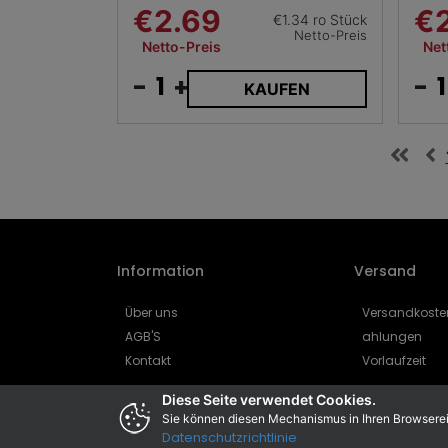
€2.69
€
€1.34 ro Stück
Netto-Preis
Netto-Preis
Net
-
+
-
KAUFEN
Information
Versand
Über uns
Versandkoste
AGB'S
ahlungen
Kontakt
Vorlaufzeit
Diese Seite verwendet Cookies.
Sie können diesen Mechanismus in Ihren Browserein
Datenschutzrichtlinie