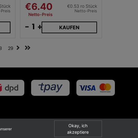
€6.40
Stück
€0.53 ro Stück
-Preis
Netto-Preis
Netto-Preis
-
+
KAUFEN
8
29
Okay, ich
Projekt i realizacja
unserer
akzeptiere