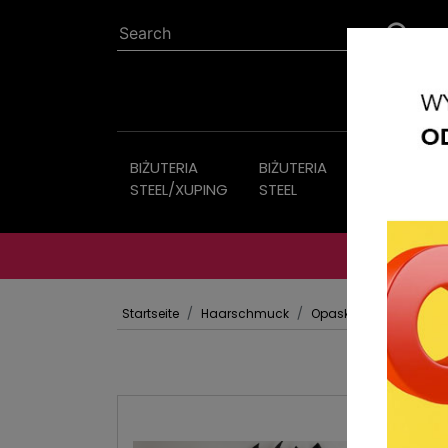
BIŻUTERIA
BIŻUTERIA
Bijouterie
STEEL/XUPING
STEEL
Startseite
Haarschmuck
Opaski