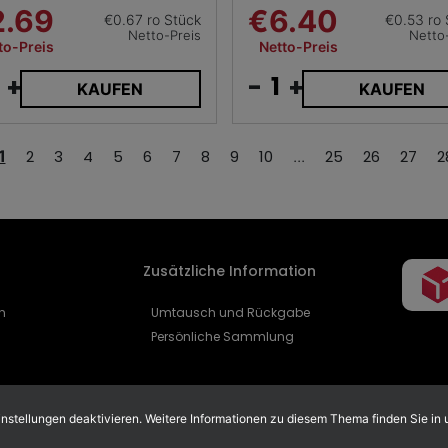
2.69
€6.40
€0.67 ro Stück
€0.53 ro 
Netto-Preis
Netto
to-Preis
Netto-Preis
+
-
+
KAUFEN
KAUFEN
1
2
3
4
5
6
7
8
9
10
...
25
26
27
2
Zusätzliche Information
n
Umtausch und Rückgabe
Persönliche Sammlung
stellungen deaktivieren. Weitere Informationen zu diesem Thema finden Sie in 