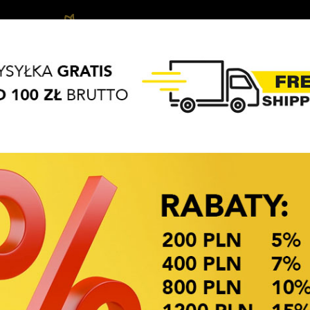
Biżuteria
Haar-
APASZKI
BRELOKI
Haarschmuck
dziecięca
Acces
OKAZJE CENOWE