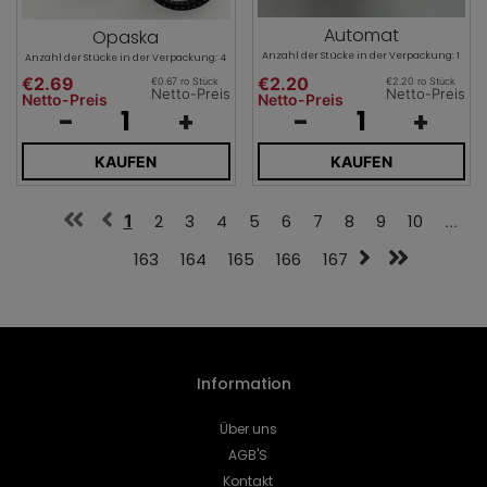
Automat
Opaska
Anzahl der Stücke in der Verpackung: 1
Anzahl der Stücke in der Verpackung: 4
€2.69
€2.20
€0.67 ro Stück
€2.20 ro Stück
Netto-Preis
Netto-Preis
Netto-Preis
Netto-Preis
-
+
-
+
KAUFEN
KAUFEN
1
2
3
4
5
6
7
8
9
10
...
163
164
165
166
167
Information
Über uns
AGB'S
Kontakt