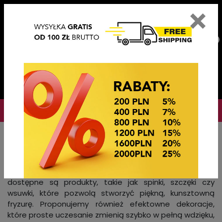
×
PL
EN
DE
CZ
PLN
EUR
USD
0
OKAZJE CENOWE
Startseite
Haarschmuck
Finezyjne lub proste, ozdoby do włosów stanowią od
zawsze integralny element ubioru. W naszej ofercie
dostępne są produkty, takie jak spinki, szczęki czy
wsuwki, które pozwolą stworzyć piękną, kunsztowną
fryzurę. Proponujemy również efektowne dekoracje,
które proste uczesanie zmienią szybko w pełną wdzięku,