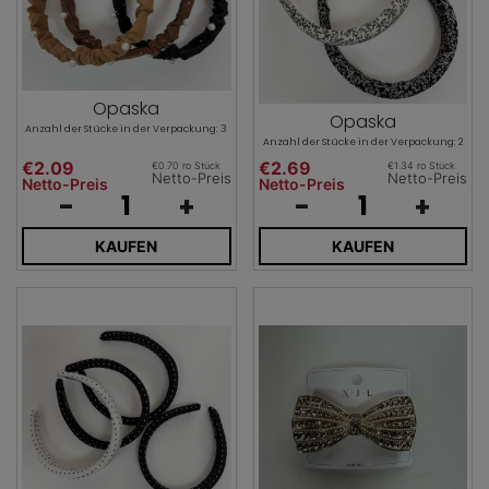
Opaska
Opaska
Anzahl der Stücke in der Verpackung: 3
Anzahl der Stücke in der Verpackung: 2
€2.09
€2.69
€0.70 ro Stück
€1.34 ro Stück
Netto-Preis
Netto-Preis
Netto-Preis
Netto-Preis
-
+
-
+
KAUFEN
KAUFEN