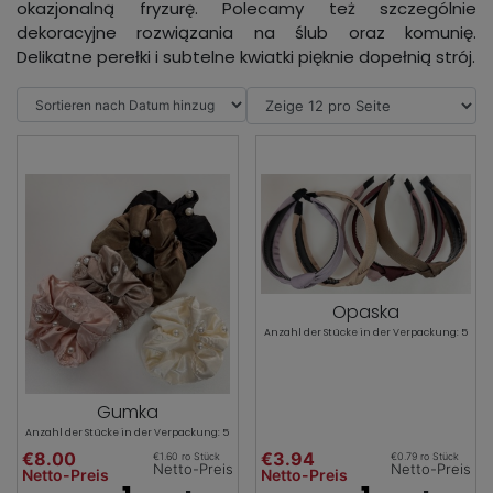
okazjonalną fryzurę. Polecamy też szczególnie
dekoracyjne rozwiązania na ślub oraz komunię.
Delikatne perełki i subtelne kwiatki pięknie dopełnią strój.
Opaska
Anzahl der Stücke in der Verpackung: 5
Gumka
Anzahl der Stücke in der Verpackung: 5
€8.00
€3.94
€1.60 ro Stück
€0.79 ro Stück
Netto-Preis
Netto-Preis
Netto-Preis
Netto-Preis