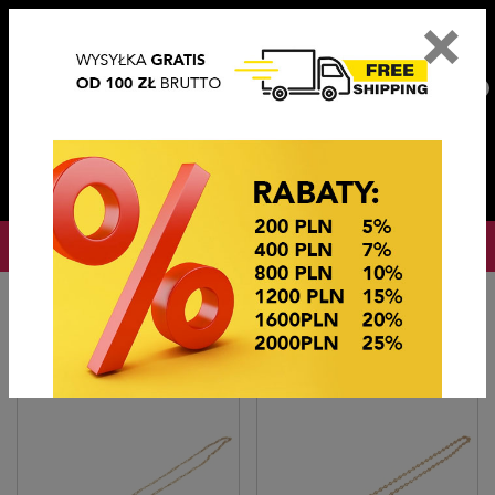
×
PL
EN
DE
CZ
PLN
EUR
USD
0
OKAZJE CENOWE
Startseite
Bijouterie
Łańcuszki do okularów