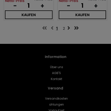
Netto-Preis
Netto-Preis
-
+
-
+
KAUFEN
KAUFEN
1
2
Information
Über uns
AGB'S
Kontakt
Versand
Versandkosten
ahlungen
Vorlaufzeit