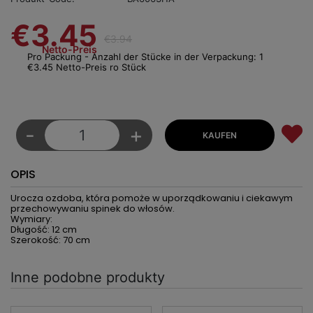
€3.45
€3.94
Netto-Preis
Pro Packung - Anzahl der Stücke in der Verpackung: 1
€3.45 Netto-Preis ro Stück
-
+
OPIS
Urocza ozdoba, która pomoże w uporządkowaniu i ciekawym
przechowywaniu spinek do włosów.
Wymiary:
Długość: 12 cm
Szerokość: 70 cm
Inne podobne produkty