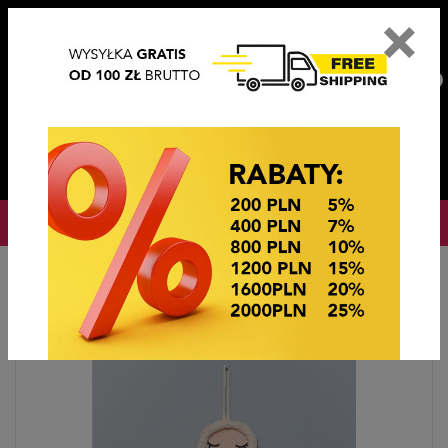
×
PL
EN
DE
CZ
PLN
EUR
USD
0
OKAZJE CENOWE
Startseite
Ekspozytory i Opakowania
EKSPOZYTORY