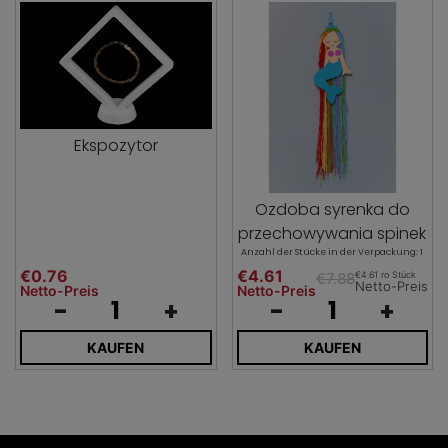
Ekspozytor
Ozdoba syrenka do
przechowywania spinek
Anzahl der Stücke in der Verpackung: 1
€0.76
€4.61
€4.61 ro Stück
€7.88
Netto-Preis
Netto-Preis
Netto-Preis
-
+
-
+
KAUFEN
KAUFEN