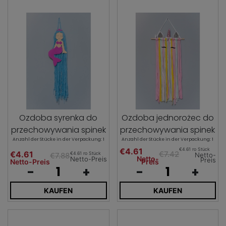
Ozdoba syrenka do
Ozdoba jednorożec do
przechowywania spinek
przechowywania spinek
Anzahl der Stücke in der Verpackung: 1
Anzahl der Stücke in der Verpackung: 1
€4.61
€4.61 ro Stück
€4.61
€7.42
€4.61 ro Stück
€7.88
Netto-
Netto-
Netto-Preis
Preis
Netto-Preis
Preis
-
+
-
+
KAUFEN
KAUFEN