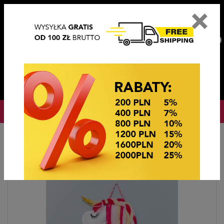
×
PL
EN
DE
CZ
PLN
EUR
USD
0
OKAZJE CENOWE
Startseite
Ekspozytory i Opakowania
EKSPOZYTORY