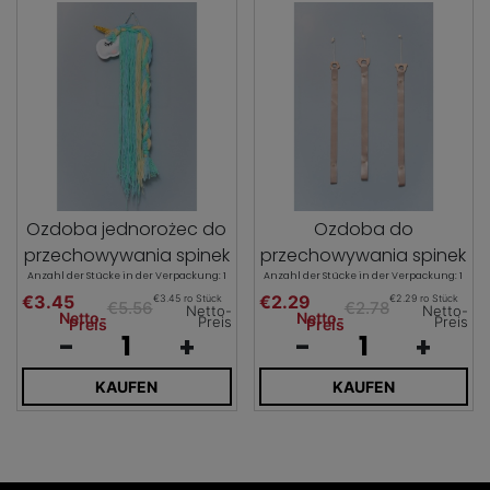
Ozdoba jednorożec do
Ozdoba do
przechowywania spinek
przechowywania spinek
Anzahl der Stücke in der Verpackung: 1
Anzahl der Stücke in der Verpackung: 1
€3.45
€2.29
€3.45 ro Stück
€2.29 ro Stück
€5.56
€2.78
Netto-
Netto-
Netto-
Netto-
Preis
Preis
Preis
Preis
-
+
-
+
KAUFEN
KAUFEN