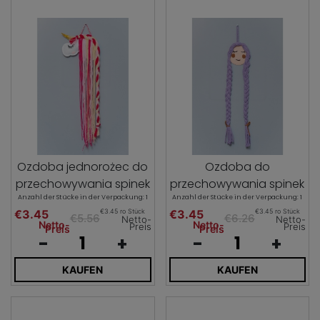
Ozdoba jednorożec do
Ozdoba do
przechowywania spinek
przechowywania spinek
Anzahl der Stücke in der Verpackung: 1
Anzahl der Stücke in der Verpackung: 1
€3.45
€3.45
€3.45 ro Stück
€3.45 ro Stück
€5.56
€6.26
Netto-
Netto-
Netto-
Netto-
Preis
Preis
Preis
Preis
-
+
-
+
KAUFEN
KAUFEN