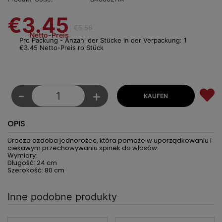
€3.45
€5.56
Netto-Preis
Pro Packung - Anzahl der Stücke in der Verpackung: 1
€3.45 Netto-Preis ro Stück
-
+
OPIS
Urocza ozdoba jednorożec, która pomoże w uporządkowaniu i
ciekawym przechowywaniu spinek do włosów.
Wymiary:
Długość: 24 cm
Szerokość: 80 cm
Inne podobne produkty