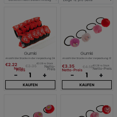
Gumki
Gumki
Anzahl der Stücke in der Verpackung: 24
Anzahl der Stücke in der Verpackung: 12
€2.22
€0.09 ro Stück
€3.35
€3.35
€0.28 ro Stück
€4.18
Netto-
Netto-
Netto-Preis
Preis
Preis
Netto-Preis
-
+
-
+
KAUFEN
KAUFEN