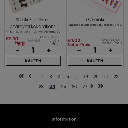
Spinki z białymi i
Górniaki
czarnymi kokardkami
Anzahl der Stücke in der Verpackung: 12
Anzahl der Stücke in der Verpackung: 36
€2.10
€0.06 ro Stück
€3.32
€1.02
€0.08 ro Stück
Netto-
Netto-
Netto-Preis
Preis
Preis
Netto-Preis
-
+
-
+
KAUFEN
KAUFEN
1
2
3
4
5
...
19
20
21
22
23
24
25
26
27
Information