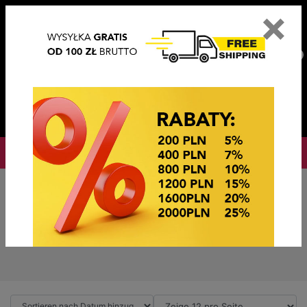
×
PL
EN
DE
CZ
PLN
EUR
USD
0
OKAZJE CENOWE
PROMOTIONSL