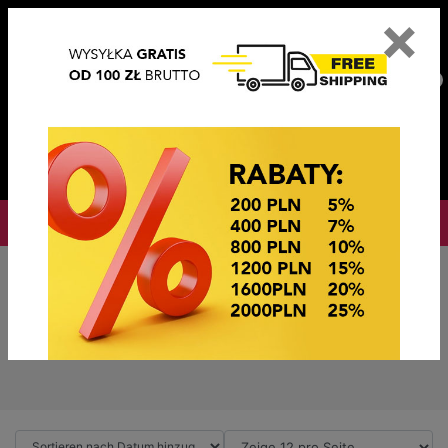
×
PL
EN
DE
CZ
PLN
EUR
USD
0
OKAZJE CENOWE
PROMOTIONSL