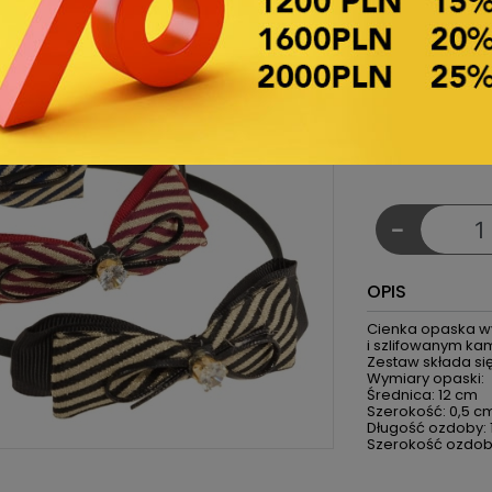
Produkt-Code:
€2.7
Netto-Prei
Pro Packung -
€0.28 Netto-P
-
OPIS
Cienka opaska w
i szlifowanym ka
Zestaw składa się
Wymiary opaski:
Średnica: 12 cm
Szerokość: 0,5 c
Długość ozdoby:
Szerokość ozdob