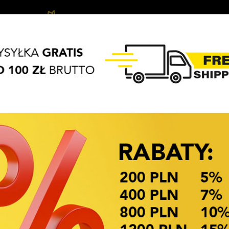
Biżuteria
Haar-
APASZKI
BRELOKI
Haarschmuck
dziecięca
Acces
OKAZJE CENOWE
ami
Verfügbarkeit: