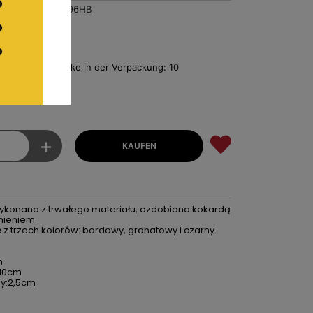
BA2096HB
9
€4.16
s
 Anzahl der Stücke in der Verpackung: 10
reis ro Stück
+
ykonana z trwałego materiału, ozdobiona kokardą
mieniem.
 z trzech kolorów: bordowy, granatowy i czarny.
m
 10cm
y:2,5cm