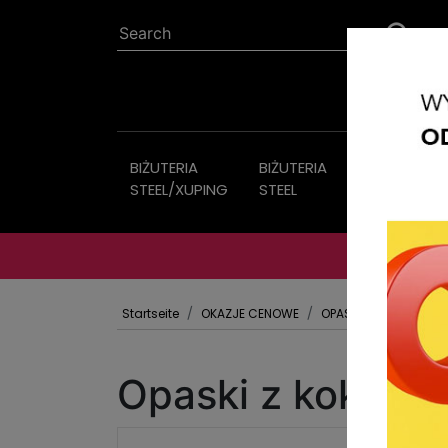
BIŻUTERIA
BIŻUTERIA
Bijouterie
STEEL/XUPING
STEEL
Startseite
OKAZJE CENOWE
OPASKI
Opaski z kokard