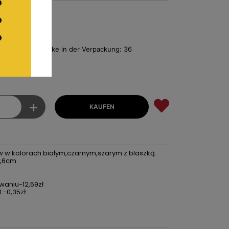
B31-1
 Anzahl der Stücke in der Verpackung: 36
reis ro Stück
+
 w kolorach:białym,czarnym,szarym z blaszką.
0,6cm
waniu-12,59zł
.-0,35zł