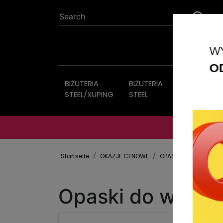
BIŻUTERIA
BIŻUTERIA
Bijouterie
STEEL/XUPING
STEEL
Startseite
OKAZJE CENOWE
OPASKI
Opaski do włosó