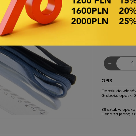
Produkt-Code:
€2.10
Netto-Preis
Pro Packung -
€0.06 Netto-P
-
OPIS
Opaski do włosów
Grubość opaski:
36 sztuk w opako
Cena za jedną szt