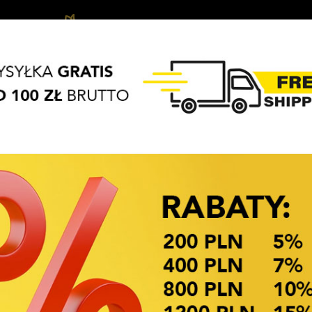
Biżuteria
Haar-
APASZKI
BRELOKI
Haarschmuck
dziecięca
Acces
OKAZJE CENOWE
w
Verfügbarkeit: