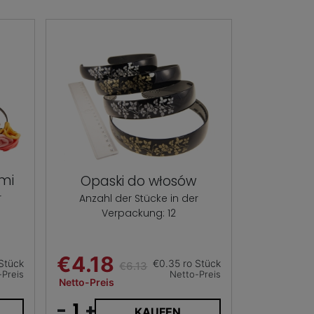
ami
Opaski do włosów
r
Anzahl der Stücke in der
Verpackung: 12
€4.18
Stück
€0.35 ro Stück
€6.13
-Preis
Netto-Preis
Netto-Preis
-
+
KAUFEN