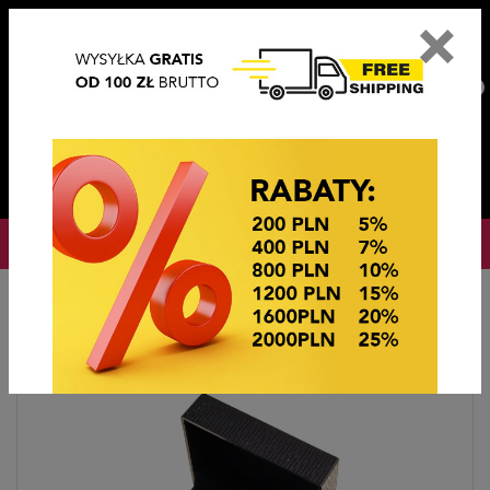
×
PL
EN
DE
CZ
PLN
EUR
USD
0
OKAZJE CENOWE
Startseite
Ślub i komunia