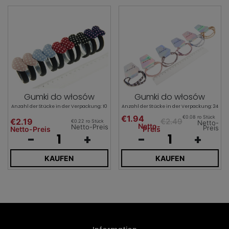
Gumki do włosów
Gumki do włosów
Anzahl der Stücke in der Verpackung: 10
Anzahl der Stücke in der Verpackung: 24
€1.94
€0.08 ro Stück
€2.19
€2.49
€0.22 ro Stück
Netto-
Netto-
Netto-Preis
Preis
Netto-Preis
Preis
-
+
-
+
KAUFEN
KAUFEN