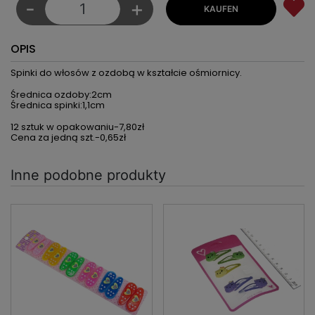
-
+
OPIS
Spinki do włosów z ozdobą w kształcie ośmiornicy.
Średnica ozdoby:2cm
Średnica spinki:1,1cm
12 sztuk w opakowaniu-7,80zł
Cena za jedną szt.-0,65zł
Inne podobne produkty