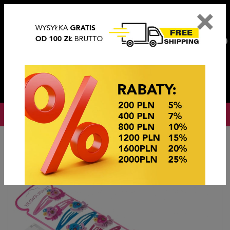
×
PL
EN
DE
CZ
PLN
EUR
USD
0
OKAZJE CENOWE
Startseite
OKAZJE CENOWE
TIK TAKI