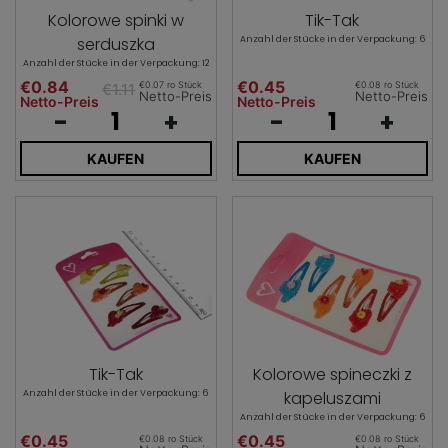
Kolorowe spinki w
Tik-Tak
serduszka
Anzahl der Stücke in der Verpackung: 6
Anzahl der Stücke in der Verpackung: 12
€0.84
€0.45
€0.07 ro Stück
€0.08 ro Stück
€1.11
Netto-Preis
Netto-Preis
Netto-Preis
Netto-Preis
-
+
-
+
KAUFEN
KAUFEN
Kolorowe spineczki z
Tik-Tak
kapeluszami
Anzahl der Stücke in der Verpackung: 6
Anzahl der Stücke in der Verpackung: 6
€0.45
€0.45
€0.08 ro Stück
€0.08 ro Stück