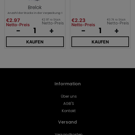
Brelok
Anzahl der Stücke in der Verpackung: 1
€2.97
€2.23
€2.97 ro Stück
€0.74 ro Stück
Netto-Preis
Netto-Preis
Netto-Preis
Netto-Preis
-
+
-
+
KAUFEN
KAUFEN
Information
Über uns
AGB'S
Kontakt
Versand
Versandkosten