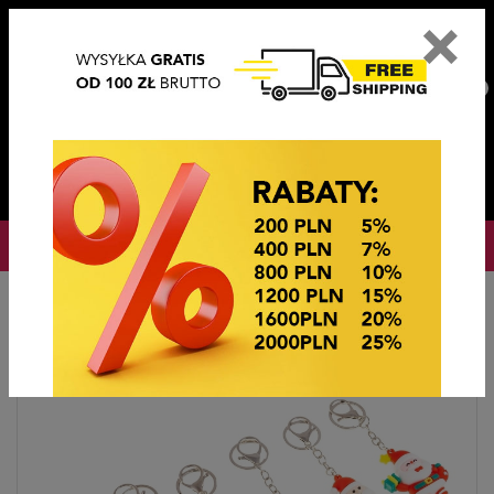
×
PL
EN
DE
CZ
PLN
EUR
USD
0
OKAZJE CENOWE
Startseite
BRELOKI