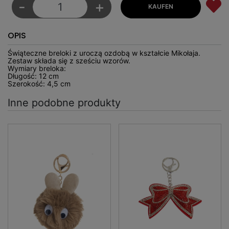
-
+
OPIS
Świąteczne breloki z uroczą ozdobą w kształcie Mikołaja.
Zestaw składa się z sześciu wzorów.
Wymiary breloka:
Długość: 12 cm
Szerokość: 4,5 cm
Inne podobne produkty