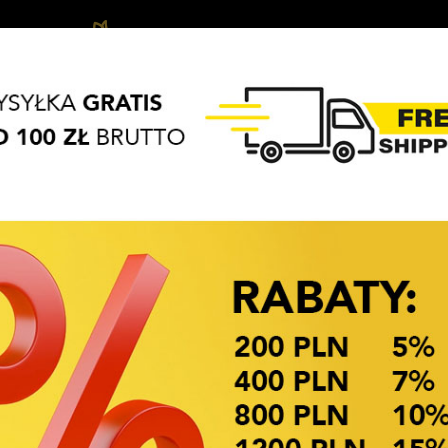
Biżuteria
Haar-
APASZKI
BRELOKI
Haarschmuck
dziecięca
Acces
OKAZJE CENOWE