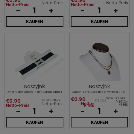
Netto-Preis
Netto-Preis
Netto-Preis
Netto-Preis
-
+
-
+
KAUFEN
KAUFEN
Naszyjnik
Naszyjnik
Anzahl der Stücke in der Verpackung: 1
Anzahl der Stücke in der Verpackung: 1
€0.90
€0.90 ro Stück
€0.90
€1.39
€0.90 ro Stück
Netto-
Netto-
Netto-Preis
Preis
Netto-Preis
Preis
-
+
-
+
KAUFEN
KAUFEN