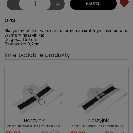
-
+
OPIS
Klasyczny choker w kolorze czarnym ze srebrnymi elementami.
Wymiary naszyjnika:
Długość: 156 cm
Szerokość: 0,2cm
Inne podobne produkty
Naszyjnik
Naszyjnik
Anzahl der Stücke in der Verpackung: 1
Anzahl der Stücke in der Verpackung: 1
€0.90
€0.90
€0.90 ro Stück
€0.90 ro Stück