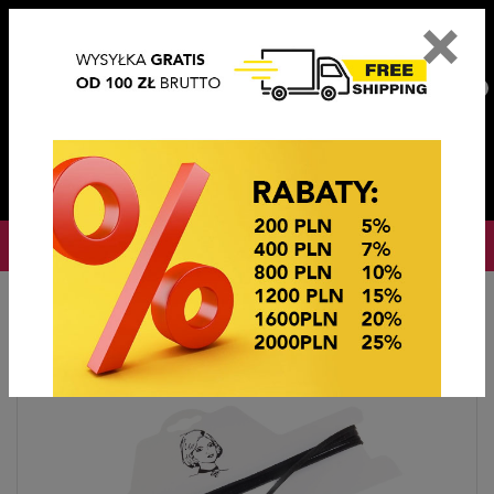
×
PL
EN
DE
CZ
PLN
EUR
USD
0
OKAZJE CENOWE
Startseite
Bijouterie
CHOKERS