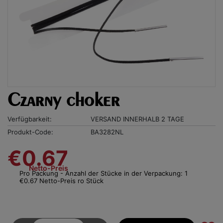
Czarny choker
Verfügbarkeit:
VERSAND INNERHALB 2 TAGE
Produkt-Code:
BA3282NL
€0.67
Netto-Preis
Pro Packung - Anzahl der Stücke in der Verpackung: 1
€0.67 Netto-Preis ro Stück