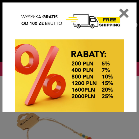
×
PL
EN
DE
CZ
PLN
EUR
USD
0
OKAZJE CENOWE
Startseite
Bijouterie
Naszyjniki