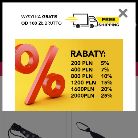
×
PL
EN
DE
CZ
PLN
EUR
USD
0
OKAZJE CENOWE
Startseite
Bijouterie
Krawaty