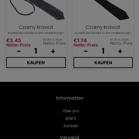
Czarny krawat
Czarny krawat
Anzahl der Stücke in der Verpackung: 1
Anzahl der Stücke in der Verpackung: 1
€3.45
€1.74
€3.45 ro Stück
€1.74 ro Stück
Netto-Preis
Netto-Preis
Netto-Preis
Netto-Preis
-
+
-
+
KAUFEN
KAUFEN
Information
Über uns
AGB'S
Kontakt
Versand