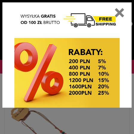
×
PL
EN
DE
CZ
PLN
EUR
USD
0
OKAZJE CENOWE
Startseite
Bijouterie
Naszyjniki