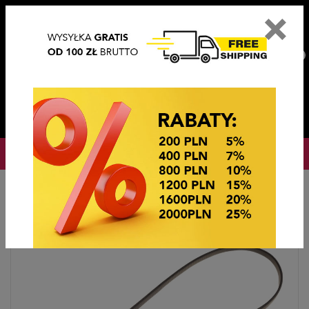
×
PL
EN
DE
CZ
PLN
EUR
USD
0
OKAZJE CENOWE
Startseite
PASKI