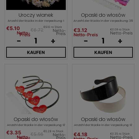
Uroczy wianek
Opaski do włosów
Anzahl der Stücke in der Verpackung: 1
Anzahl der Stücke in der Verpackung: 36
€5.10
€5.10 ro Stück
€6.72
€3.12
€0.09 ro Stück
Netto-
Netto-
Netto-Preis
Preis
Preis
Netto-Preis
-
+
-
+
KAUFEN
KAUFEN
Opaski do włosów
Opaski do włosów
Anzahl der Stücke in der Verpackung: 12
Anzahl der Stücke in der Verpackung: 12
€3.35
€0.28 ro Stück
€5.56
€4.18
€0.35 ro Stück
Netto-
Netto-
Netto-Preis
Preis
Preis
Netto-Preis