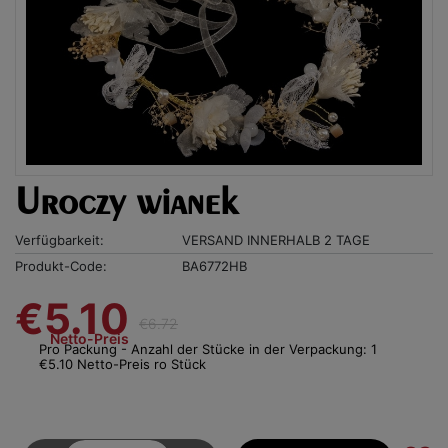
Uroczy wianek
Verfügbarkeit:
VERSAND INNERHALB 2 TAGE
Produkt-Code:
BA6772HB
€5.10
€6.72
Netto-Preis
Pro Packung - Anzahl der Stücke in der Verpackung: 1
€5.10 Netto-Preis ro Stück