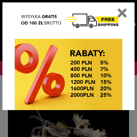
×
PL
EN
DE
CZ
PLN
EUR
USD
0
OKAZJE CENOWE
Startseite
Haarschmuck
Opaski