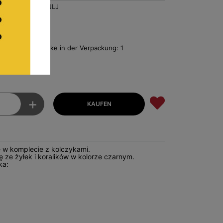
1000NLJ
 Anzahl der Stücke in der Verpackung: 1
eis ro Stück
+
e w komplecie z kolczykami.
ię ze żyłek i koralików w kolorze czarnym.
ka: