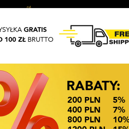
Biżuteria
Haar-
APASZKI
BRELOKI
Haarschmuck
dziecięca
Acces
OKAZJE CENOWE
Verfügbarkeit: