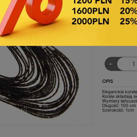
Produkt-Code:
€2.18
Netto-Preis
Pro Packung -
€2.18 Netto-Pr
-
OPIS
Eleganckie koral
Korale składają s
Wymiary łańcusz
Długość: 100 cm
Szerokość: 1cm